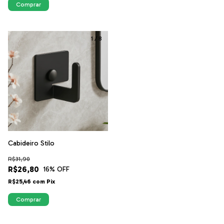
Comprar
1
/
8
Cabideiro Stilo
R$31,90
R$26,80
16
% OFF
R$25,46
com
Pix
Comprar