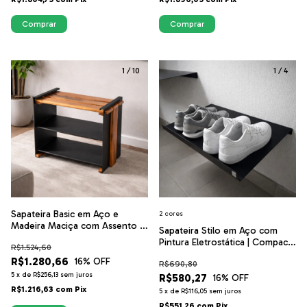
Comprar
Comprar
1
/
10
1
/
4
Sapateira Basic em Aço e
2 cores
Madeira Maciça com Assento |
Sapateira Stilo em Aço com
Casa Rigo
Pintura Eletrostática | Compacta
R$1.524,60
e Moderna | Casa Rigo
R$1.280,66
16
% OFF
R$690,80
5
x
de
R$256,13
sem juros
R$580,27
16
% OFF
R$1.216,63
com
Pix
5
x
de
R$116,05
sem juros
R$551,26
com
Pix