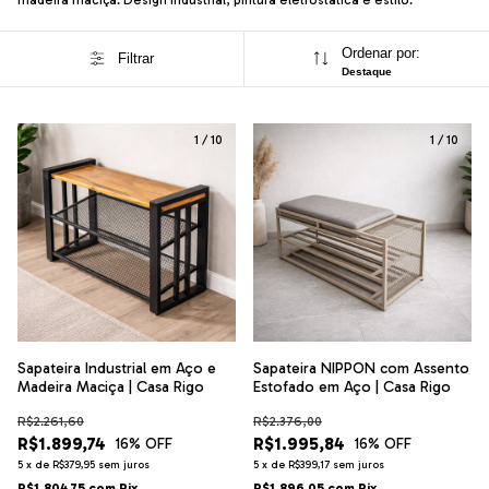
Ordenar por:
Filtrar
Destaque
1
/
10
1
/
10
Sapateira Industrial em Aço e
Sapateira NIPPON com Assento
Madeira Maciça | Casa Rigo
Estofado em Aço | Casa Rigo
R$2.261,60
R$2.376,00
R$1.899,74
R$1.995,84
16
% OFF
16
% OFF
5
x
de
R$379,95
sem juros
5
x
de
R$399,17
sem juros
R$1.804,75
com
Pix
R$1.896,05
com
Pix