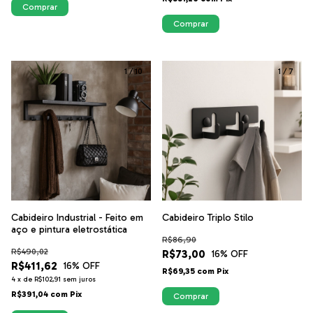
Comprar
Comprar
1
/
10
1
/
7
Cabideiro Industrial - Feito em
Cabideiro Triplo Stilo
aço e pintura eletrostática
R$86,90
R$490,02
R$73,00
16
% OFF
R$411,62
16
% OFF
R$69,35
com
Pix
4
x
de
R$102,91
sem juros
R$391,04
com
Pix
Comprar