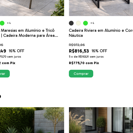
+4
+4
 Maresias em Alumínio e Tricô
Cadeira Riviera em Alumínio e Cor
 | Cadeira Moderna para Área
Náutica
, Varanda Gourmet e Jardim
06
R$972,06
,49
R$816,53
16
% OFF
16
% OFF
70,70
sem juros
5
x
de
R$163,31
sem juros
2
com
Pix
R$775,70
com
Pix
rar
Comprar
o