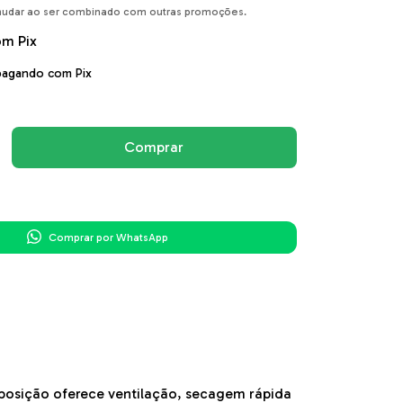
udar ao ser combinado com outras promoções.
om
Pix
agando com Pix
Comprar por WhatsApp
mposição oferece ventilação, secagem rápida