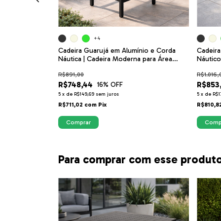
em Alumínio e
+4
Cadeira Guarujá em Alumínio e Corda
Cadeira
Náutica | Cadeira Moderna para Área
Náutico
Gourmet, Varanda e Jardim
Externa
R$891,00
R$1.016,
R$748,44
R$853
16
% OFF
5
x
de
R$149,69
sem juros
5
x
de
R$1
R$711,02
com
Pix
R$810,8
Comprar
Comp
Para comprar com esse produt