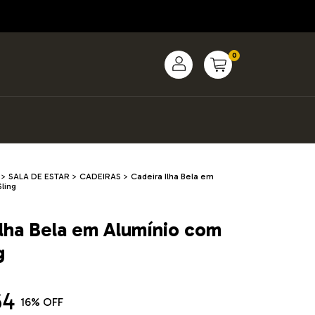
0
>
SALA DE ESTAR
>
CADEIRAS
>
Cadeira Ilha Bela em
ling
Ilha Bela em Alumínio com
g
64
16
% OFF