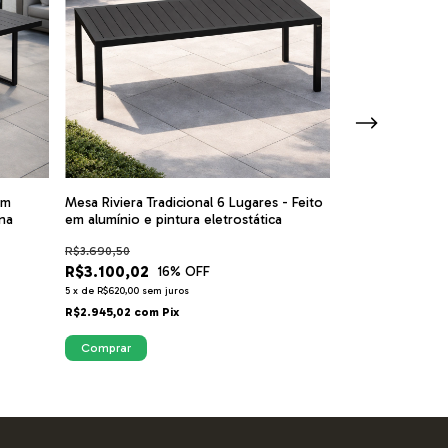
em
Mesa Riviera Tradicional 6 Lugares - Feito
Mesa Riviera Tra
rna
em alumínio e pintura eletrostática
em alumínio e pi
R$3.690,50
R$2.407,90
R$3.100,02
R$2.022,64
16
% OFF
1
5
x
de
R$620,00
sem juros
5
x
de
R$404,53
sem j
R$2.945,02
com
Pix
R$1.921,51
com
Pi
Comprar
Comprar