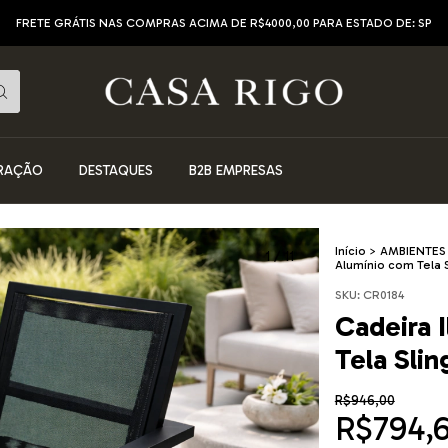
FRETE GRÁTIS NAS COMPRAS ACIMA DE R$4000,00 PARA ESTADO DE: SP
RAÇÃO
DESTAQUES
B2B EMPRESAS
Início
>
AMBIENTES
1
/
11
Alumínio com Tela S
SKU:
CR0184
Cadeira 
Tela Slin
R$946,00
R$794,