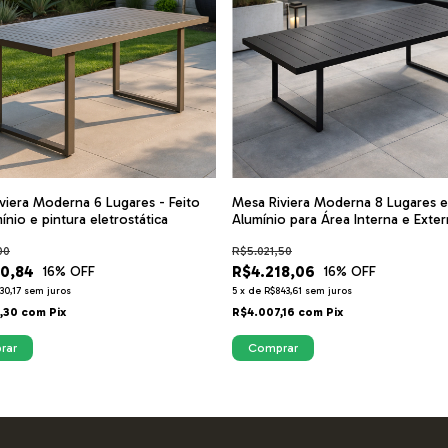
viera Moderna 6 Lugares - Feito
Mesa Riviera Moderna 8 Lugares 
ínio e pintura eletrostática
Alumínio para Área Interna e Exte
00
R$5.021,50
50,84
R$4.218,06
16
% OFF
16
% OFF
30,17
sem juros
5
x
de
R$843,61
sem juros
,30
com
Pix
R$4.007,16
com
Pix
rar
Comprar