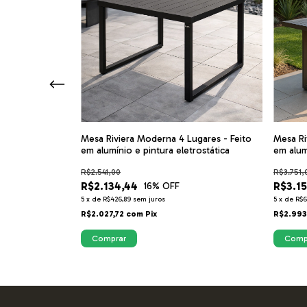
Mesa Riviera Moderna 4 Lugares - Feito
Mesa Ri
em alumínio e pintura eletrostática
em alum
o, Corda
Mesa para Área
R$2.541,00
R$3.751,
et
R$2.134,44
R$3.1
16
% OFF
5
x
de
R$426,89
sem juros
5
x
de
R$6
R$2.027,72
com
Pix
R$2.993
Comprar
Comp