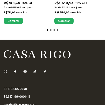
R$748,44
R$1.610,53
16
% OFF
16
% OFF
5
x
de
R$149,69
sem juros
5
x
de
R$322,11
sem juros
R$711,02
com
Pix
R$1.530,00
com
Pix
Comprar
Comprar
5519983074048
39.317.199/0001-11
vendas@casarigo.com