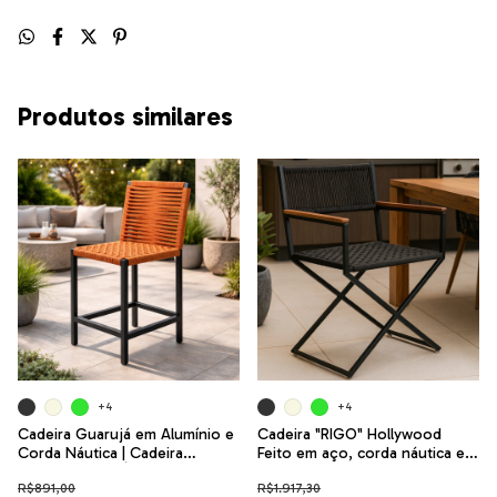
Produtos similares
+4
+4
Cadeira Guarujá em Alumínio e
Cadeira "RIGO" Hollywood
Corda Náutica | Cadeira
Feito em aço, corda náutica e
Moderna para Área Gourmet,
madeira maciça
R$891,00
R$1.917,30
Varanda e Jardim